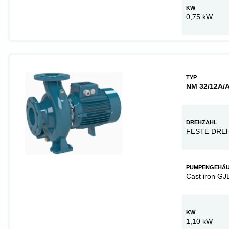
KW
0,75 kW
TYP
NM 32/12A/
DREHZAHL
FESTE DRE
PUMPENGEHÄ
Cast iron GJ
KW
1,10 kW