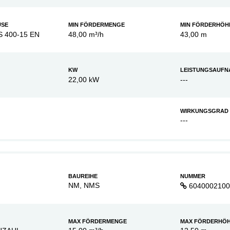
USE
MIN FÖRDERMENGE
MIN FÖRDERHÖH
S 400-15 EN
48,00 m³/h
43,00 m
KW
LEISTUNGSAUFN
22,00 kW
---
WIRKUNGSGRAD
---
BAUREIHE
NUMMER
NM, NMS
6040002100
MAX FÖRDERMENGE
MAX FÖRDERHÖ