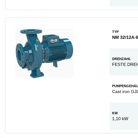
TYP
NM 32/12A-6
DREHZAHL
FESTE DRE
PUMPENGEHÄ
Cast iron GJ
KW
1,10 kW