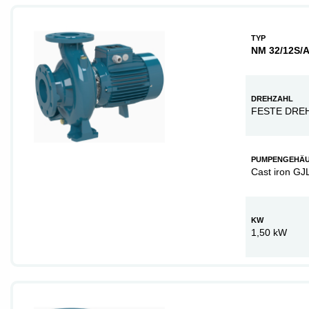
TYP
NM 32/12S/
DREHZAHL
FESTE DRE
PUMPENGEHÄ
Cast iron GJ
KW
1,50 kW