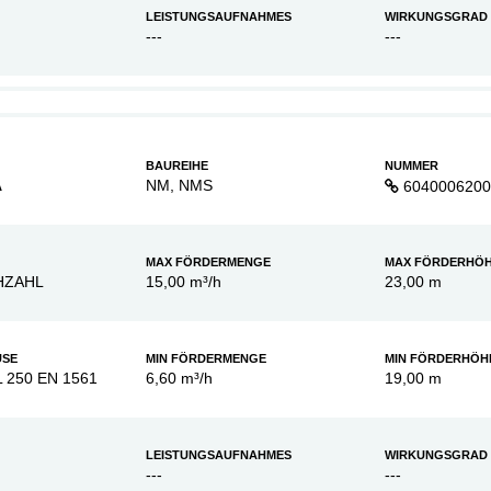
LEISTUNGSAUFNAHMES
WIRKUNGSGRAD
---
---
BAUREIHE
NUMMER
A
NM, NMS
6040006200
MAX FÖRDERMENGE
MAX FÖRDERHÖ
HZAHL
15,00 m³/h
23,00 m
USE
MIN FÖRDERMENGE
MIN FÖRDERHÖH
L 250 EN 1561
6,60 m³/h
19,00 m
LEISTUNGSAUFNAHMES
WIRKUNGSGRAD
---
---