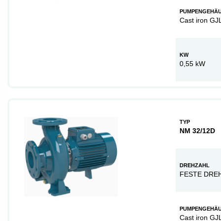
PUMPENGEHÄ
Cast iron GJ
KW
0,55 kW
TYP
NM 32/12D
DREHZAHL
FESTE DRE
PUMPENGEHÄ
Cast iron GJ