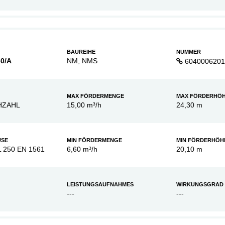
BAUREIHE
NUMMER
0/A
NM, NMS
6040006201
MAX FÖRDERMENGE
MAX FÖRDERHÖ
HZAHL
15,00 m³/h
24,30 m
USE
MIN FÖRDERMENGE
MIN FÖRDERHÖH
L 250 EN 1561
6,60 m³/h
20,10 m
LEISTUNGSAUFNAHMES
WIRKUNGSGRAD
---
---