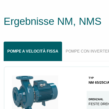
Ergebnisse NM, NMS
POMPE A VELOCITÀ FISSA
POMPE CON INVERTE
TYP
NM 65/25C/
DREHZAHL
FESTE DRE