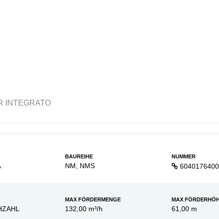
R INTEGRATO
BAUREIHE
NUMMER
A
NM, NMS
6040176400
MAX FÖRDERMENGE
MAX FÖRDERHÖ
HZAHL
132,00 m³/h
61,00 m