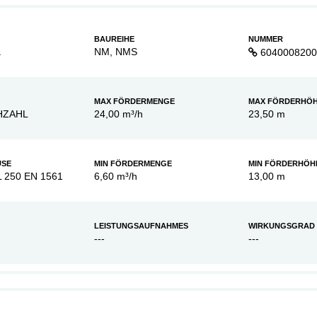
BAUREIHE
NUMMER
A
NM, NMS
6040008200
MAX FÖRDERMENGE
MAX FÖRDERHÖ
HZAHL
24,00 m³/h
23,50 m
USE
MIN FÖRDERMENGE
MIN FÖRDERHÖH
L 250 EN 1561
6,60 m³/h
13,00 m
LEISTUNGSAUFNAHMES
WIRKUNGSGRAD
---
---