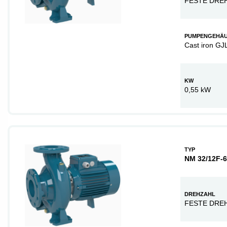
FESTE DRE
PUMPENGEHÄ
Cast iron GJ
KW
0,55 kW
TYP
NM 32/12F-
DREHZAHL
FESTE DRE