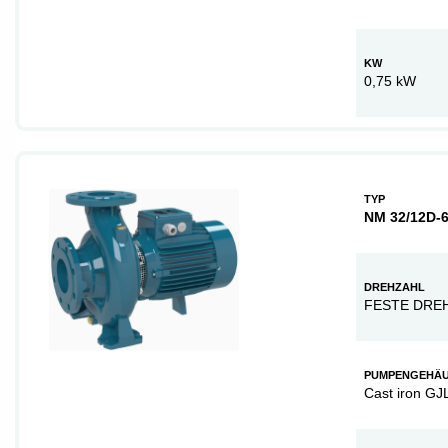
KW
0,75 kW
TYP
NM 32/12D-
DREHZAHL
FESTE DRE
PUMPENGEHÄ
Cast iron GJ