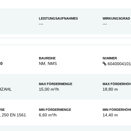
LEISTUNGSAUFNAHMES
WIRKUNGSGRAD
---
---
BAUREIHE
NUMMER
60
NM, NMS
6040004101
MAX FÖRDERMENGE
MAX FÖRDERHÖ
HZAHL
15,00 m³/h
18,80 m
USE
MIN FÖRDERMENGE
MIN FÖRDERHÖH
L 250 EN 1561
6,60 m³/h
14,40 m