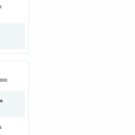
E
000
HE
E