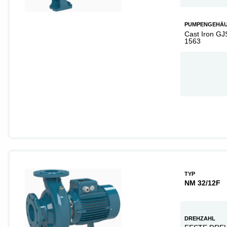
PUMPENGEHÄ
Cast Iron GJ
1563
TYP
NM 32/12F
DREHZAHL