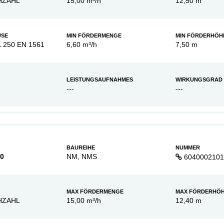
HZAHL
15,00 m³/h
12,50 m
USE
MIN FÖRDERMENGE
MIN FÖRDERHÖH
L 250 EN 1561
6,60 m³/h
7,50 m
LEISTUNGSAUFNAHMES
WIRKUNGSGRAD
---
---
BAUREIHE
NUMMER
60
NM, NMS
6040002101
MAX FÖRDERMENGE
MAX FÖRDERHÖ
HZAHL
15,00 m³/h
12,40 m