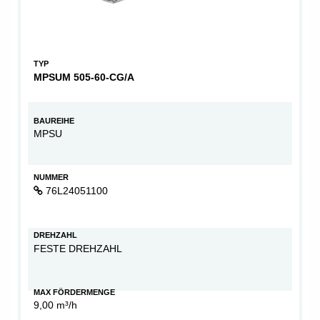
TYP
MPSUM 505-60-CG/A
BAUREIHE
MPSU
NUMMER
76L24051100
DREHZAHL
FESTE DREHZAHL
MAX FÖRDERMENGE
9,00 m³/h