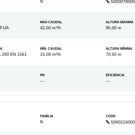
N
5000078000
MAX CAUDAL
ALTURA MÁXIMA
FIJA
42,00 m³/h
90,00 m
BA
MÍN. CAUDAL
ALTURA MÍNIMA
L 250 EN 1561
15,00 m³/h
70,50 m
PN
EFICIENCIA
---
---
FAMILIA
CODE
N
5000216000