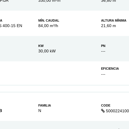
FIJA
330,00 m³/h
36,80 m
BA
MÍN. CAUDAL
ALTURA MÍNIMA
S 400-15 EN
84,00 m³/h
21,60 m
KW
PN
30,00 kW
---
EFICIENCIA
---
FAMILIA
CODE
B
N
5000224100