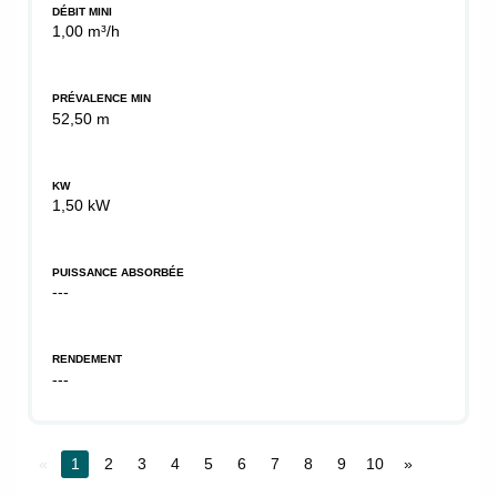
DÉBIT MINI
1,00 m³/h
PRÉVALENCE MIN
52,50 m
KW
1,50 kW
PUISSANCE ABSORBÉE
---
RENDEMENT
---
«
1
2
3
4
5
6
7
8
9
10
»