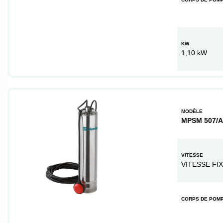
KW
1,10 kW
MODÈLE
MPSM 507/A
VITESSE
VITESSE FI
CORPS DE POM