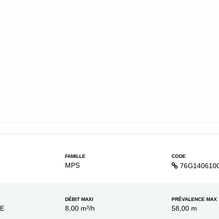
FAMILLE
CODE
MPS
76G140610
DÉBIT MAXI
PRÉVALENCE MAX
XE
8,00 m³/h
58,00 m