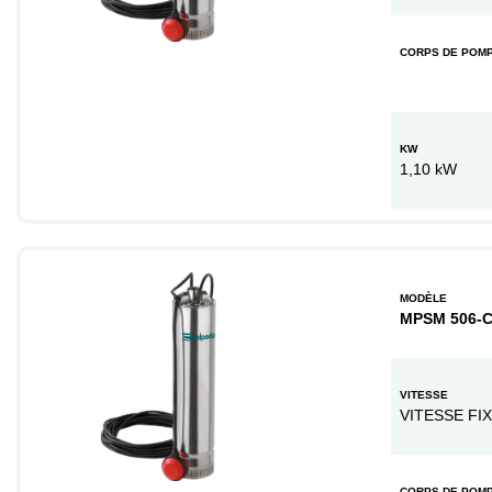
CORPS DE POM
KW
1,10 kW
MODÈLE
MPSM 506-
VITESSE
VITESSE FI
CORPS DE POM