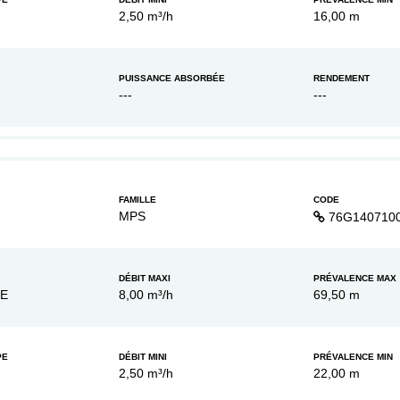
2,50 m³/h
16,00 m
PUISSANCE ABSORBÉE
RENDEMENT
---
---
FAMILLE
CODE
MPS
76G140710
DÉBIT MAXI
PRÉVALENCE MAX
XE
8,00 m³/h
69,50 m
PE
DÉBIT MINI
PRÉVALENCE MIN
2,50 m³/h
22,00 m