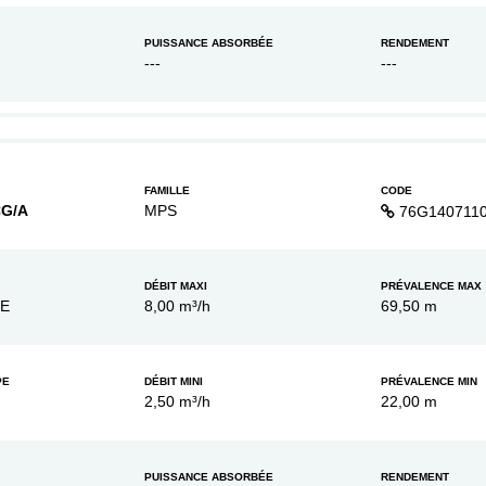
PUISSANCE ABSORBÉE
RENDEMENT
---
---
FAMILLE
CODE
CG/A
MPS
76G140711
DÉBIT MAXI
PRÉVALENCE MAX
XE
8,00 m³/h
69,50 m
PE
DÉBIT MINI
PRÉVALENCE MIN
2,50 m³/h
22,00 m
PUISSANCE ABSORBÉE
RENDEMENT