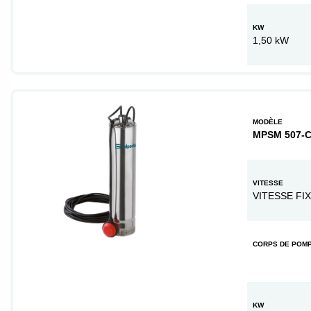
KW
1,50 kW
MODÈLE
MPSM 507-
VITESSE
VITESSE FI
CORPS DE POM
KW