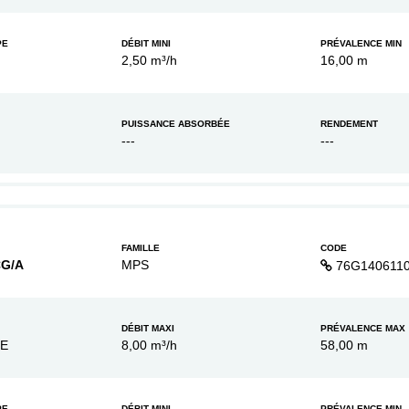
PE
DÉBIT MINI
PRÉVALENCE MIN
2,50 m³/h
16,00 m
PUISSANCE ABSORBÉE
RENDEMENT
---
---
FAMILLE
CODE
CG/A
MPS
76G140611
DÉBIT MAXI
PRÉVALENCE MAX
XE
8,00 m³/h
58,00 m
PE
DÉBIT MINI
PRÉVALENCE MIN