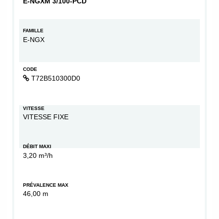
E-NGXM 3/100-PCD
FAMILLE
E-NGX
CODE
T72B510300D0
VITESSE
VITESSE FIXE
DÉBIT MAXI
3,20 m³/h
PRÉVALENCE MAX
46,00 m