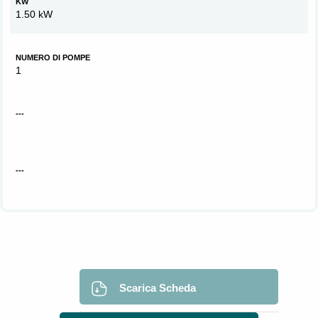
KW
1.50 kW
NUMERO DI POMPE
1
---
---
Scarica Scheda