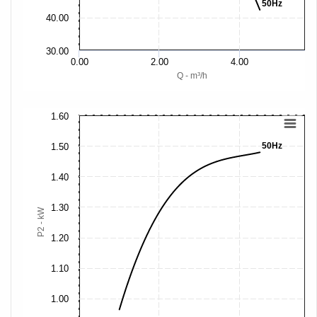
50Hz
40.00
30.00
0.00
2.00
4.00
Q - m³/h
1.60
50Hz
1.50
1.40
1.30
P2 - kW
1.20
1.10
1.00