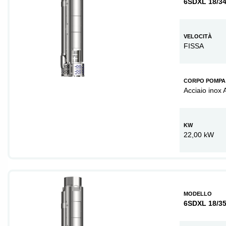
6SDXL 18/3
VELOCITÀ
FISSA
CORPO POMPA
Acciaio inox 
KW
22,00 kW
MODELLO
6SDXL 18/3