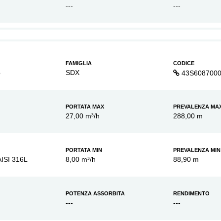
---
---
FAMIGLIA
CODICE
6
SDX
43S608700
PORTATA MAX
PREVALENZA MA
27,00 m³/h
288,00 m
PORTATA MIN
PREVALENZA MIN
AISI 316L
8,00 m³/h
88,90 m
POTENZA ASSORBITA
RENDIMENTO
---
---