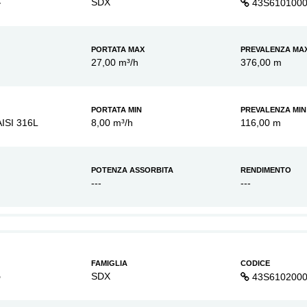
4
SDX
43S610100
PORTATA MAX
PREVALENZA MA
27,00 m³/h
376,00 m
PORTATA MIN
PREVALENZA MIN
AISI 316L
8,00 m³/h
116,00 m
POTENZA ASSORBITA
RENDIMENTO
---
---
FAMIGLIA
CODICE
5
SDX
43S610200