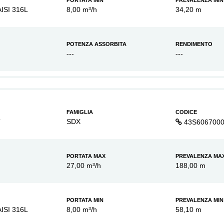
PORTATA MIN
PREVALENZA MIN
AISI 316L
8,00 m³/h
34,20 m
POTENZA ASSORBITA
RENDIMENTO
---
---
FAMIGLIA
CODICE
7
SDX
43S606700
PORTATA MAX
PREVALENZA MA
27,00 m³/h
188,00 m
PORTATA MIN
PREVALENZA MIN
AISI 316L
8,00 m³/h
58,10 m