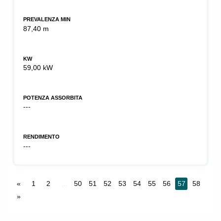
PREVALENZA MIN
87,40 m
KW
59,00 kW
POTENZA ASSORBITA
---
RENDIMENTO
---
«
1
2
...
50
51
52
53
54
55
56
57
58
»