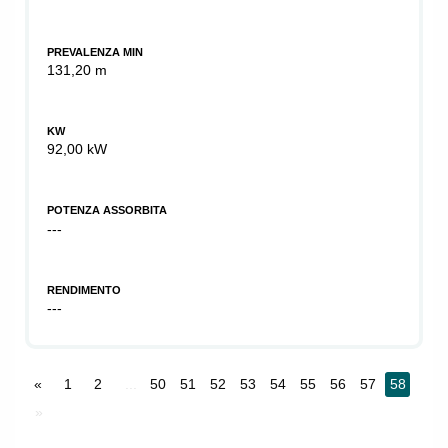
PREVALENZA MIN
131,20 m
KW
92,00 kW
POTENZA ASSORBITA
---
RENDIMENTO
---
«
1
2
...
50
51
52
53
54
55
56
57
58
»