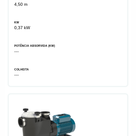
4,50 m
KW
0,37 kW
POTÊNCIA ABSORVIDA (KW)
---
COLHEITA
---