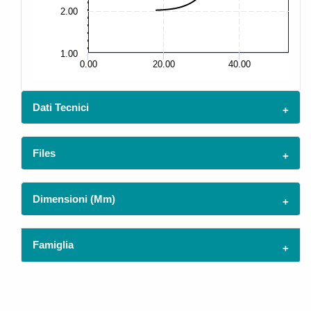
2.00
5.
1.00
2.
0.00
20.00
40.00
Dati Tecnici
Files
Dimensioni (mm)
Famiglia