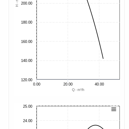
H - m
200.00
180.00
160.00
140.00
120.00
0.00
20.00
40.00
Q - m³/h
25.00
34
24.00
32