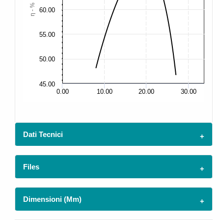
η - %
60.00
60
55.00
55
50.00
50
45.00
45
0.00
10.00
20.00
30.00
Dati Tecnici
Files
Dimensioni (mm)