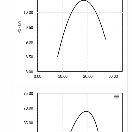
14
10.00
P2 - kW
9.50
13
9.00
12
8.50
8.00
11
0.00
10.00
20.00
30.00
75.00
75
70.00
70
65.00
65