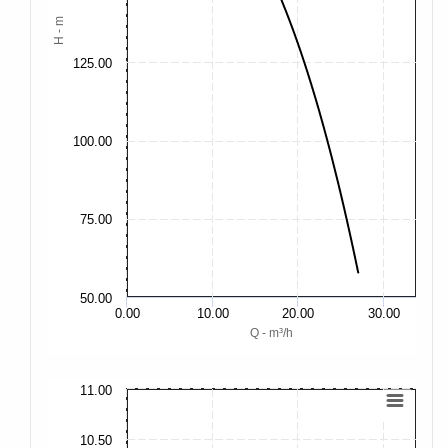
H - m
125.00
100.00
75.00
50.00
0.00
10.00
20.00
30.00
Q - m³/h
11.00
15
10.50