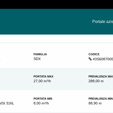
Portale azi
FAMIGLIA
CODICE
6
SDX
43S608700
PORTATA MAX
PREVALENZA MA
27,00 m³/h
288,00 m
PORTATA MIN
PREVALENZA MIN
AISI 316L
8,00 m³/h
88,90 m