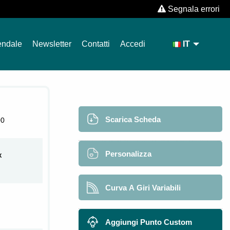
Segnala errori
endale
Newsletter
Contatti
Accedi
IT
Scarica Scheda
00
Personalizza
X
Curva A Giri Variabili
Aggiungi Punto Custom