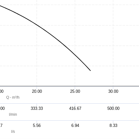
00
20.00
25.00
30.00
Q - m³/h
.00
333.33
416.67
500.00
l/min
17
5.56
6.94
8.33
l/s