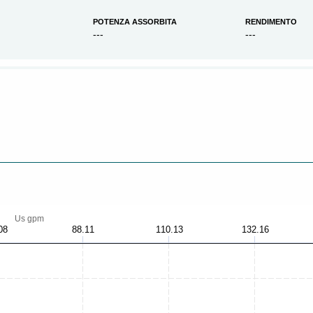
POTENZA ASSORBITA
RENDIMENTO
---
---
Us gpm
08
88.11
110.13
132.16