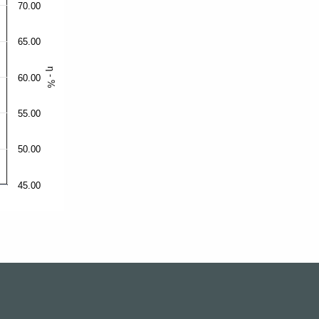
70.00
65.00
η - %
60.00
55.00
50.00
45.00