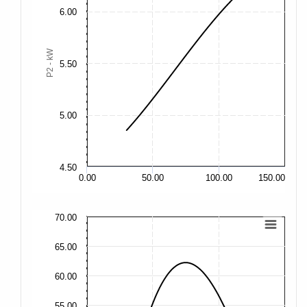
6.00
8.
P2 - kW
5.50
7.
7.
5.00
6.
4.50
6.
0.00
50.00
100.00
150.00
70.00
70
65.00
65
60.00
60
55.00
55