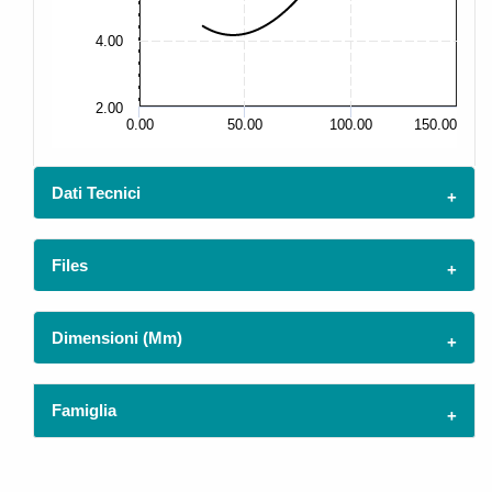
15
4.00
10
2.00
5.
0.00
50.00
100.00
150.00
Dati Tecnici
Files
Dimensioni (mm)
Famiglia