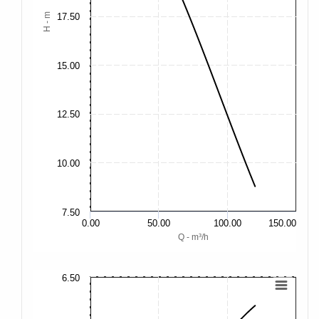
H - m
17.50
15.00
12.50
10.00
7.50
0.00
50.00
100.00
150.00
Q - m³/h
6.50
9.
8.