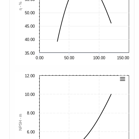
η - %
50.00
50
45.00
45
40.00
40
35.00
35
0.00
50.00
100.00
150.00
12.00
40
35
10.00
30
8.00
25
NPSH - m
20
6.00