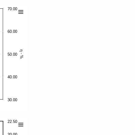
70.00
60.00
η - %
50.00
40.00
30.00
22.50
20.00