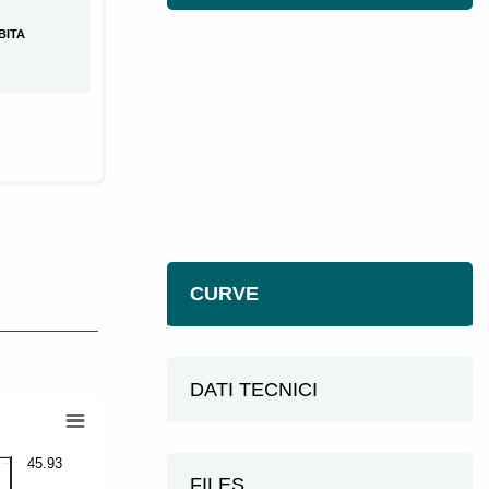
BITA
CURVE
DATI TECNICI
45.93
FILES