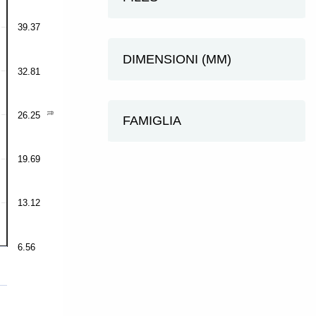
39.37
DIMENSIONI (MM)
32.81
26.25
ft
FAMIGLIA
19.69
13.12
6.56