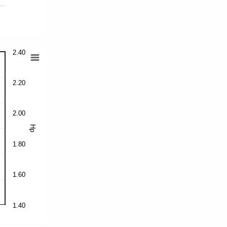
2.40
2.20
2.00
Hp
1.80
1.60
1.40