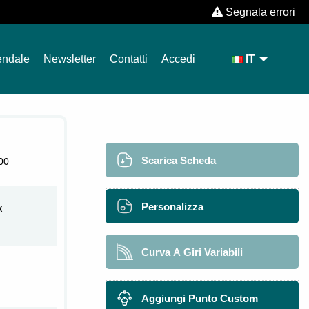
Segnala errori
endale
Newsletter
Contatti
Accedi
IT
Scarica Scheda
00
Personalizza
X
Curva A Giri Variabili
Aggiungi Punto Custom