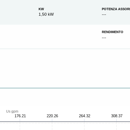
KW
POTENZA ASSOR
1,50 kW
---
RENDIMENTO
---
Us gpm
176.21
220.26
264.32
308.37