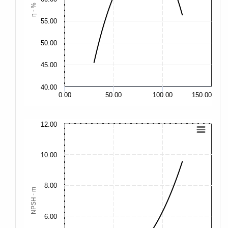
η - %
55.00
55
50.00
50
45.00
45
40.00
40
0.00
50.00
100.00
150.00
12.00
40
35
10.00
30
8.00
25
NPSH - m
20
6.00