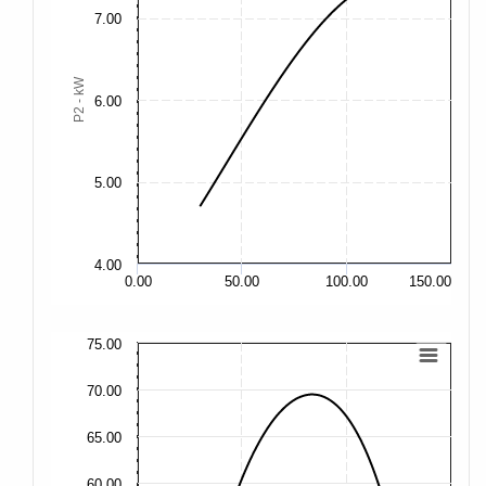
10
7.00
9.
P2 - kW
6.00
8.
5.00
7.
4.00
6.
0.00
50.00
100.00
150.00
75.00
75
70.00
70
65.00
65
60.00
60