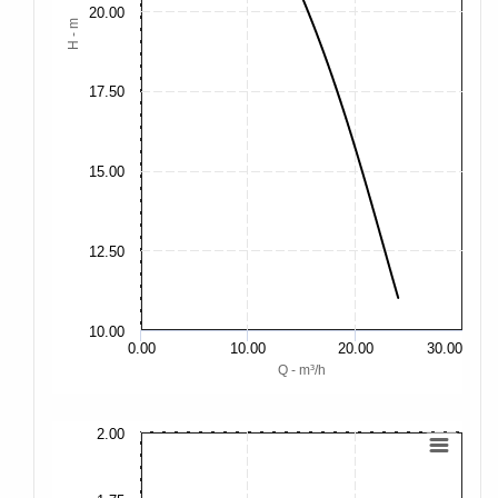
20.00
H - m
17.50
15.00
12.50
10.00
0.00
10.00
20.00
30.00
Q - m³/h
2.00
2.
2.