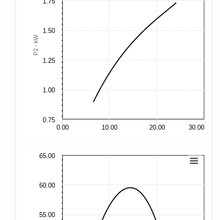
1.75
2.
1.50
2.
P2 - kW
1.
1.25
1.
1.00
1.
0.75
1.
0.00
10.00
20.00
30.00
65.00
65
60.00
60
55.00
55