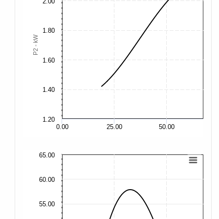
2.00
2.
1.80
P2 - kW
2.
1.60
2.
1.40
1.
1.20
1.
0.00
25.00
50.00
65.00
65
60.00
60
55.00
55