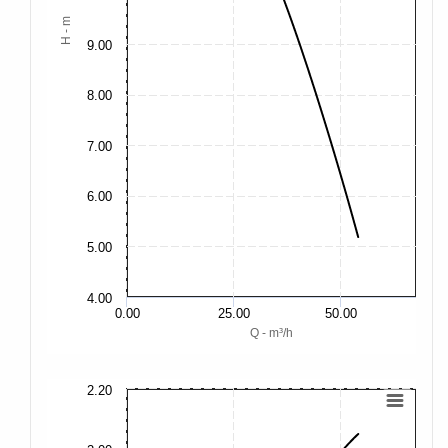
H - m
9.00
8.00
7.00
6.00
5.00
4.00
0.00
25.00
50.00
Q - m³/h
2.20
3.
2.