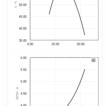
η - %
50.00
50
45.00
45
40.00
40
35.00
35
0.00
25.00
50.00
6.00
20
5.50
17
5.00
15
NPSH - m
4.50
12
4.00