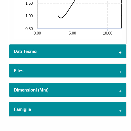
1.50
2.
1.00
0.50
0.
0.00
5.00
10.00
Dati Tecnici
Files
Dimensioni (mm)
Famiglia