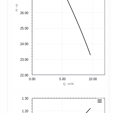
H - m
26.00
25.00
24.00
23.00
22.00
0.00
5.00
10.00
Q - m³/h
1.30
1.
1.20