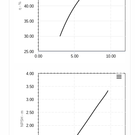
η - %
40.00
40
35.00
35
30.00
30
25.00
25
0.00
5.00
10.00
4.00
15
3.50
12
3.00
10
2.50
NPSH - m
7.
2.00
5.