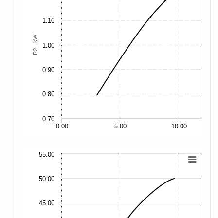
1.
1.10
P2 - kW
1.00
1.
0.90
1.
0.80
0.70
1.
0.00
5.00
10.00
55.00
55
50.00
50
45.00
45