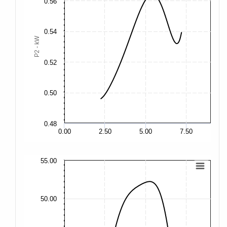
0.56
0.
0.54
P2 - kW
0.
0.52
0.
0.50
0.
0.48
0.
0.00
2.50
5.00
7.50
55.00
55
50.00
50