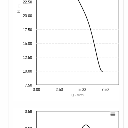
22.50
H - m
20.00
17.50
15.00
12.50
10.00
7.50
0.00
2.50
5.00
7.50
Q - m³/h
0.58
0.
0.