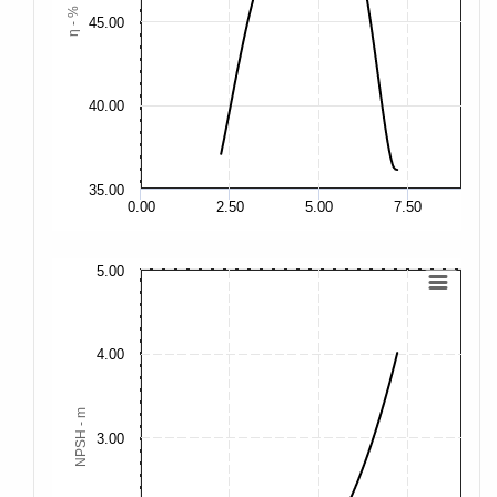
η - %
45.00
45
40.00
40
35.00
35
0.00
2.50
5.00
7.50
5.00
15
12
4.00
10
NPSH - m
3.00
7.