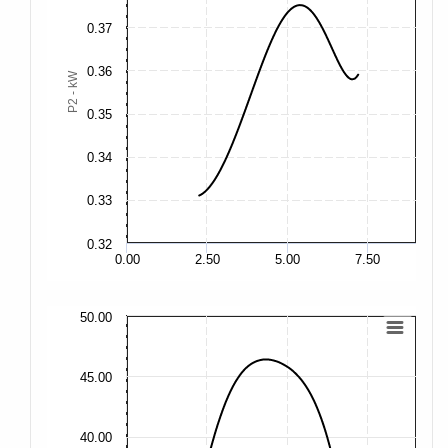
0.
0.37
0.
0.36
P2 - kW
0.35
0.
0.34
0.
0.33
0.32
0.
0.00
2.50
5.00
7.50
50.00
50
45.00
45
40.00
40