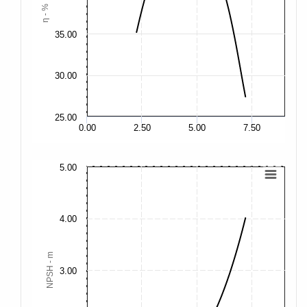
η - %
35.00
35
30.00
30
25.00
25
0.00
2.50
5.00
7.50
5.00
15
12
4.00
10
NPSH - m
3.00
7.