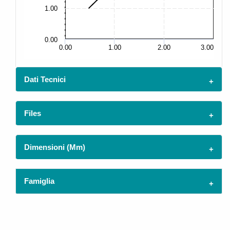
1.00
2.
0.00
0.
0.00
1.00
2.00
3.00
Dati Tecnici
Files
Dimensioni (mm)
Famiglia