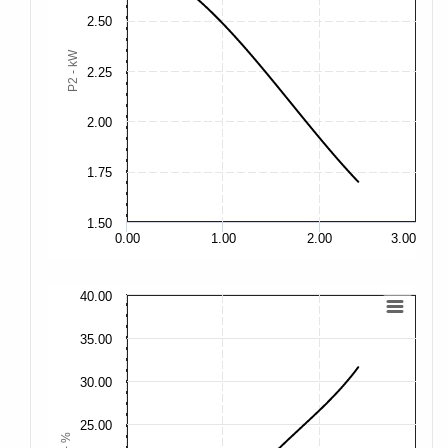
2.50
3.
P2 - kW
2.25
3.
2.00
2.
1.75
1.50
2.
0.00
1.00
2.00
3.00
40.00
40
35.00
35
30.00
30
25.00
25
η - %