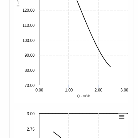
H - m
120.00
110.00
100.00
90.00
80.00
70.00
0.00
1.00
2.00
3.00
Q - m³/h
3.00
4.
2.75
4.