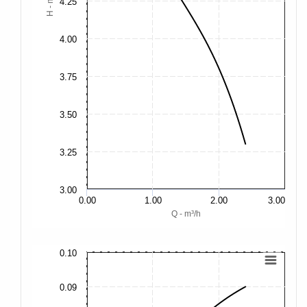
H - m
4.25
4.00
3.75
3.50
3.25
3.00
0.00
1.00
2.00
3.00
Q - m³/h
0.10
0.
0.09
0.