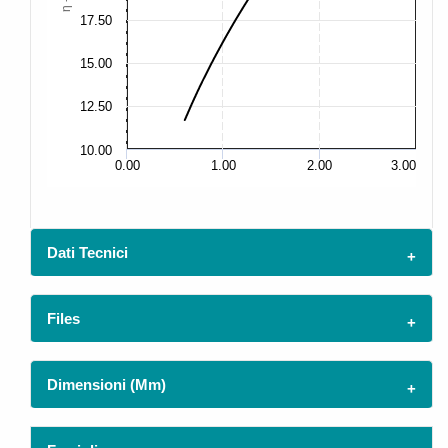
17.50
17
15.00
15
12.50
12
10.00
10
0.00
1.00
2.00
3.00
Dati Tecnici
Files
Dimensioni (mm)