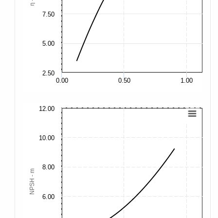
7.50
7.
5.00
5.
2.50
2.
0.00
0.50
1.00
12.00
40
35
10.00
30
8.00
25
NPSH - m
20
6.00
15