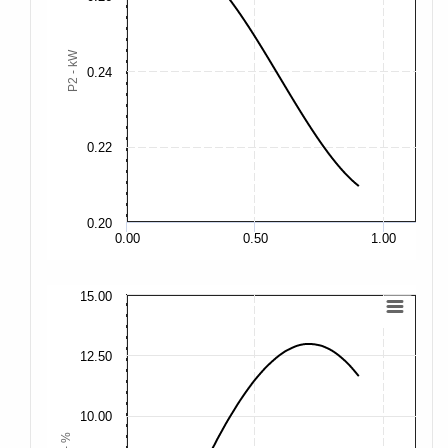
0.
P2 - kW
0.24
0.
0.
0.22
0.
0.20
0.
0.00
0.50
1.00
15.00
15
12.50
12
10.00
10
η - %