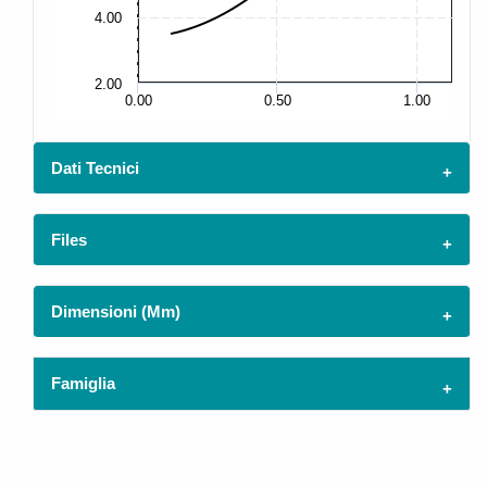
4.00
10
2.00
5.
0.00
0.50
1.00
Dati Tecnici
Files
Dimensioni (mm)
Famiglia