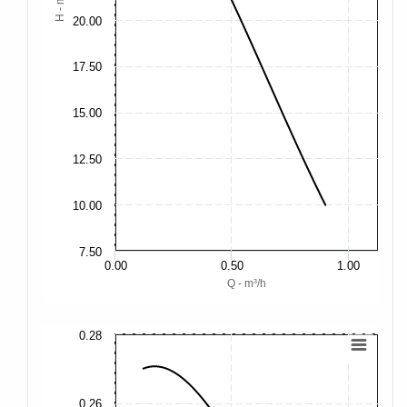
H - m
20.00
17.50
15.00
12.50
10.00
7.50
0.00
0.50
1.00
Q - m³/h
0.28
0.
0.
0.26