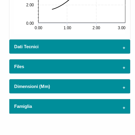
2.00
5.
0.00
0.
0.00
1.00
2.00
3.00
Dati Tecnici
Files
Dimensioni (mm)
Famiglia