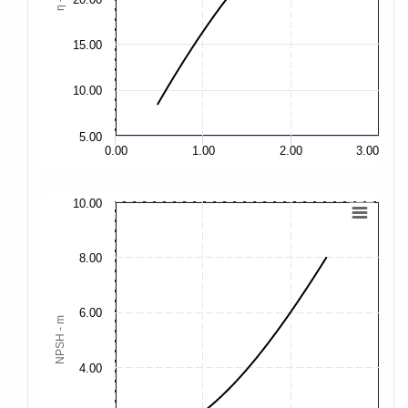
15.00
15
10.00
10
5.00
5.
0.00
1.00
2.00
3.00
10.00
30
25
8.00
20
6.00
NPSH - m
15
4.00
10