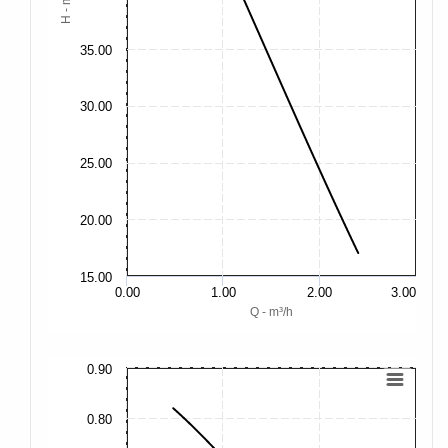
H - m
35.00
30.00
25.00
20.00
15.00
0.00
1.00
2.00
3.00
Q - m³/h
0.90
1.
0.80
1.