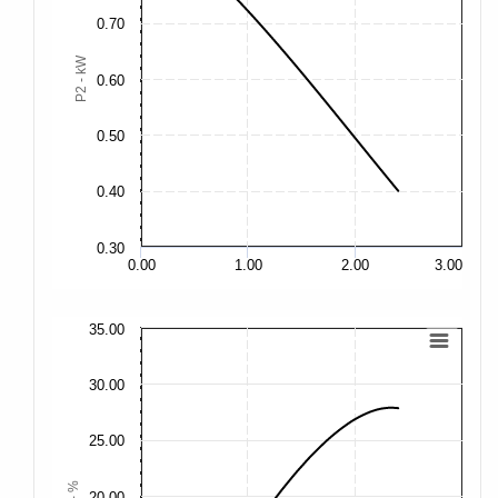
0.70
1.
P2 - kW
0.60
0.
0.50
0.
0.40
0.30
0.
0.00
1.00
2.00
3.00
35.00
35
30.00
30
25.00
25
η - %
20.00
20