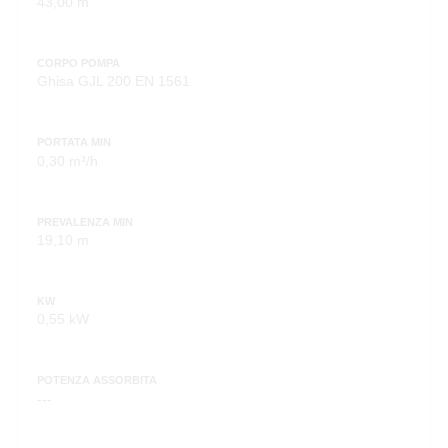
43,00 m
CORPO POMPA
Ghisa GJL 200 EN 1561
PORTATA MIN
0,30 m³/h
PREVALENZA MIN
19,10 m
KW
0,55 kW
POTENZA ASSORBITA
---