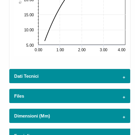
15.00
15
10.00
10
5.00
5.
0.00
1.00
2.00
3.00
4.00
Dati Tecnici
Files
Dimensioni (mm)