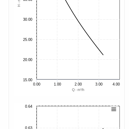
H - m
30.00
25.00
20.00
15.00
0.00
1.00
2.00
3.00
4.00
Q - m³/h
0.64
0.
0.
0.63