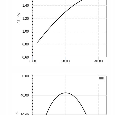
2.
1.40
1.
P2 - kW
1.20
1.
1.00
1.
0.80
1.
0.60
0.
0.00
20.00
40.00
50.00
50
40.00
40
η - %
30.00
30