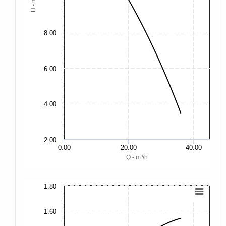
H - m
8.00
6.00
4.00
2.00
0.00
20.00
40.00
Q - m³/h
1.80
2.
2.
1.60