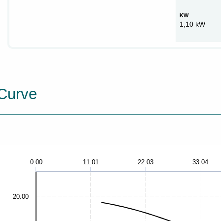
KW
1,10 kW
Curve
0.00
11.01
22.03
33.04
20.00