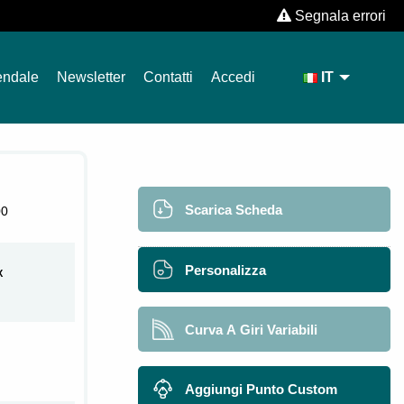
Segnala errori
endale
Newsletter
Contatti
Accedi
IT
Scarica Scheda
00
Personalizza
X
Curva A Giri Variabili
Aggiungi Punto Custom