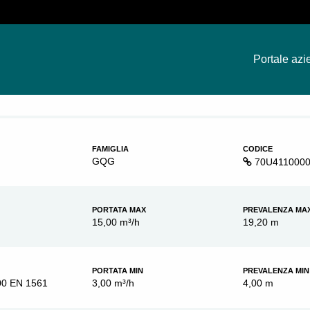
Portale azi
FAMIGLIA
CODICE
GQG
70U411000
PORTATA MAX
PREVALENZA MA
15,00 m³/h
19,20 m
PORTATA MIN
PREVALENZA MIN
00 EN 1561
3,00 m³/h
4,00 m