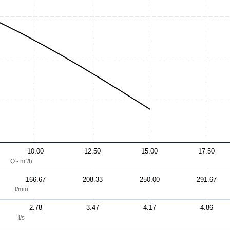
10.00
12.50
15.00
17.50
Q - m³/h
166.67
208.33
250.00
291.67
l/min
2.78
3.47
4.17
4.86
l/s