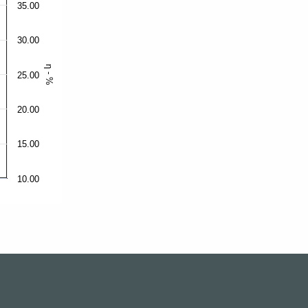
35.00
30.00
η - %
25.00
20.00
15.00
10.00