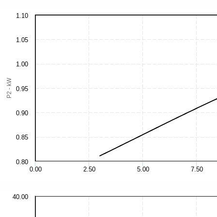
1.10
1.05
1.00
P2 - kW
0.95
0.90
0.85
0.80
0.00
2.50
5.00
7.50
40.00