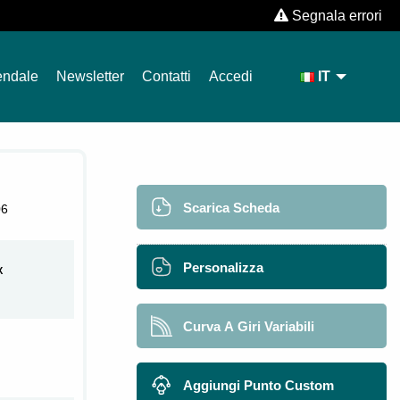
Segnala errori
endale
Newsletter
Contatti
Accedi
IT
Scarica Scheda
06
Personalizza
X
Curva A Giri Variabili
Aggiungi Punto Custom