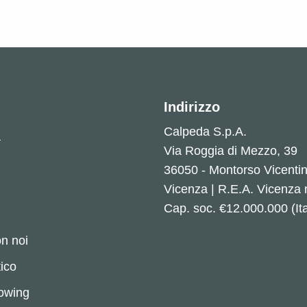
Indirizzo
Calpeda S.p.A.
a
Via Roggia di Mezzo, 39
36050 - Montorso Vicenti
Vicenza | R.E.A. Vicenza
Cap. soc. €12.000.000 (Ita
n noi
ico
lowing