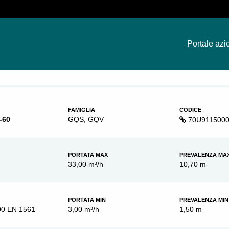
Portale azi
FAMIGLIA
CODICE
-60
GQS, GQV
70U911500
PORTATA MAX
PREVALENZA MA
33,00 m³/h
10,70 m
PORTATA MIN
PREVALENZA MIN
00 EN 1561
3,00 m³/h
1,50 m