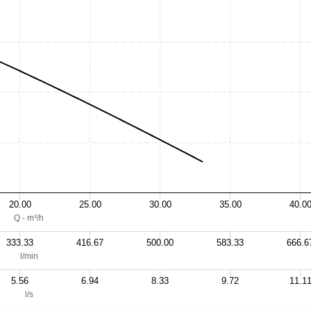
20.00
25.00
30.00
35.00
40.0
Q - m³/h
333.33
416.67
500.00
583.33
666.6
l/min
5.56
6.94
8.33
9.72
11.1
l/s