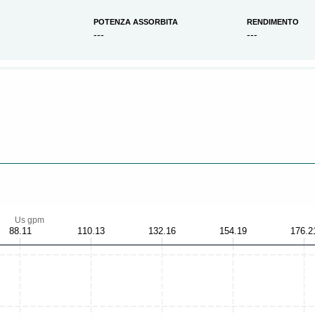
POTENZA ASSORBITA
RENDIMENTO
---
---
Us gpm
88.11
110.13
132.16
154.19
176.2