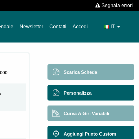
Segnala errori
endale
Newsletter
Contatti
Accedi
IT
Scarica Scheda
000
Personalizza
X
Curva A Giri Variabili
Aggiungi Punto Custom