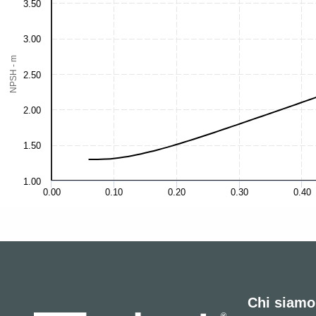
3.50
3.00
NPSH - m
2.50
2.00
1.50
1.00
0.00
0.10
0.20
0.30
0.40
Chi siamo