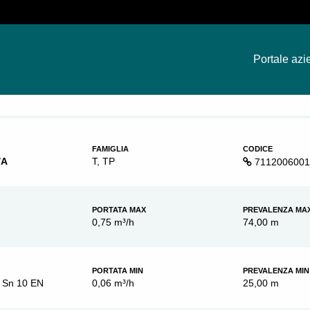
Portale azi
FAMIGLIA
CODICE
/A
T, TP
7112006001
PORTATA MAX
PREVALENZA MA
0,75 m³/h
74,00 m
PORTATA MIN
PREVALENZA MIN
 Sn 10 EN
0,06 m³/h
25,00 m