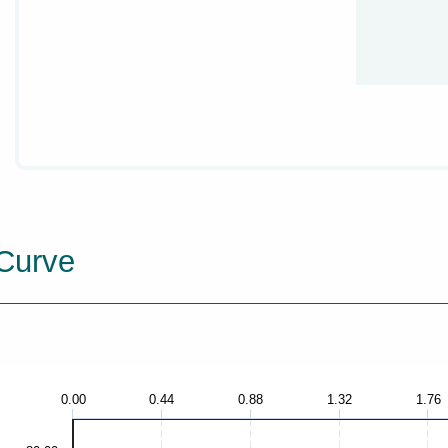
Curve
0.00
0.44
0.88
1.32
1.76