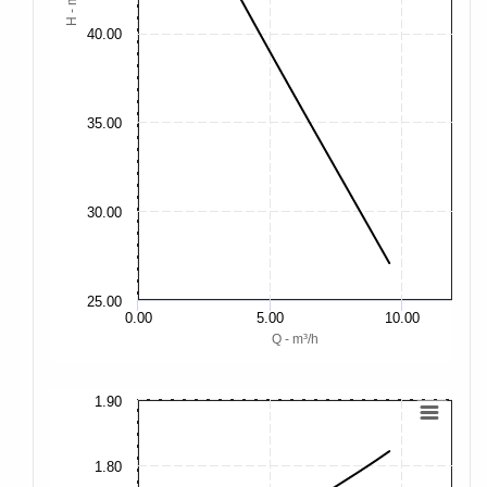
H - m
40.00
35.00
30.00
25.00
0.00
5.00
10.00
Q - m³/h
1.90
2.
2.
1.80