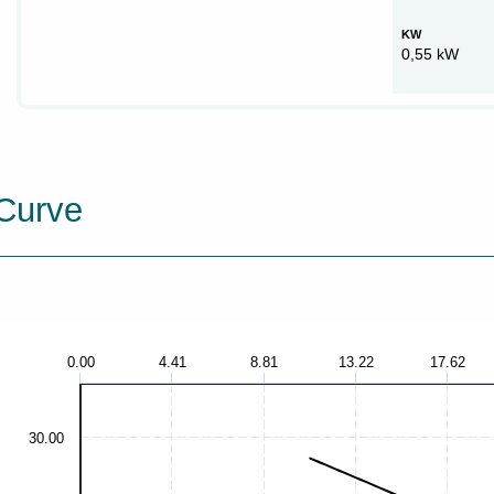
KW
0,55 kW
Curve
0.00
4.41
8.81
13.22
17.62
30.00