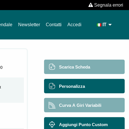
Segnala errori
endale
Newsletter
Contatti
Accedi
IT
Scarica Scheda
00
Personalizza
X
Curva A Giri Variabili
Aggiungi Punto Custom