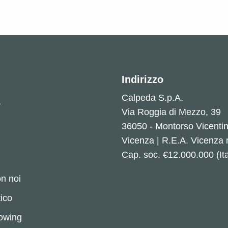
Indirizzo
Calpeda S.p.A.
a
Via Roggia di Mezzo, 39
36050 - Montorso Vicenti
Vicenza | R.E.A. Vicenza
Cap. soc. €12.000.000 (Ita
n noi
ico
lowing