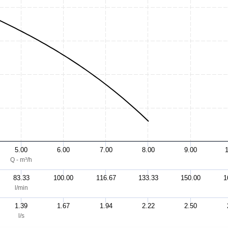
5.00
6.00
7.00
8.00
9.00
Q - m³/h
83.33
100.00
116.67
133.33
150.00
1
l/min
1.39
1.67
1.94
2.22
2.50
l/s