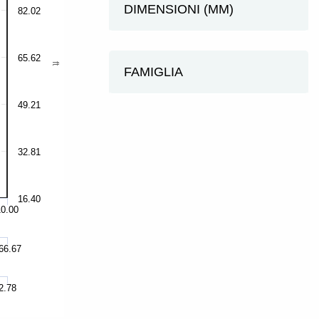
DIMENSIONI (MM)
82.02
65.62
ft
FAMIGLIA
49.21
32.81
16.40
10.00
66.67
2.78