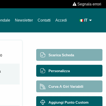
Segnala errori
endale
Newsletter
Contatti
Accedi
IT
Scarica Scheda
00
Personalizza
X
Curva A Giri Variabili
Aggiungi Punto Custom