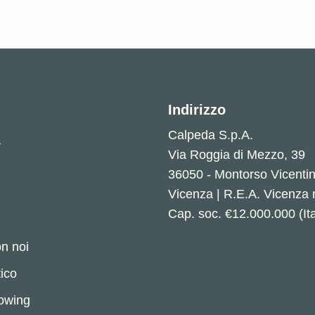
Indirizzo
Calpeda S.p.A.
a
Via Roggia di Mezzo, 39
36050 - Montorso Vicenti
Vicenza | R.E.A. Vicenza
Cap. soc. €12.000.000 (Ita
n noi
ico
lowing