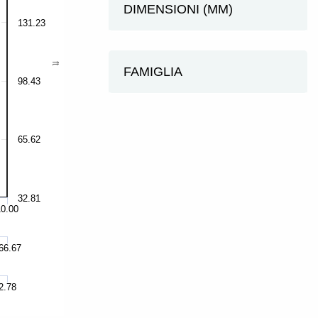
DIMENSIONI (MM)
131.23
ft
FAMIGLIA
98.43
65.62
32.81
10.00
66.67
2.78