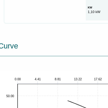
KW
1,10 kW
Curve
0.00
4.41
8.81
13.22
17.62
50.00