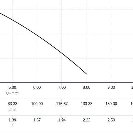
5.00
6.00
7.00
8.00
9.00
Q - m³/h
83.33
100.00
116.67
133.33
150.00
1
l/min
1.39
1.67
1.94
2.22
2.50
l/s