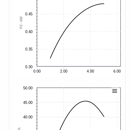
0.
0.45
0.
P2 - kW
0.
0.40
0.
0.35
0.
0.30
0.
0.00
2.00
4.00
6.00
50.00
50
45.00
45
40.00
40