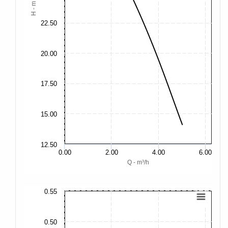
H - m
22.50
20.00
17.50
15.00
12.50
0.00
2.00
4.00
6.00
Q - m³/h
0.55
0.
0.
0.50