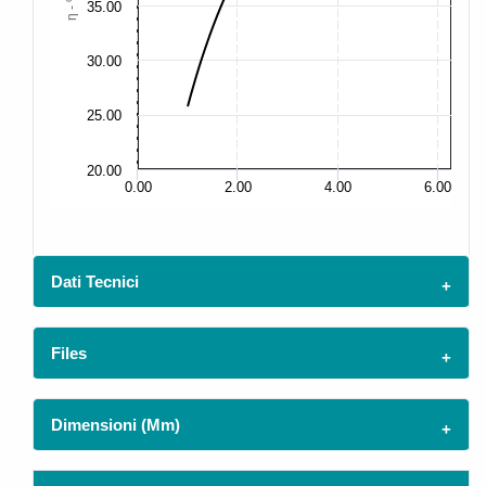
η - %
35.00
35
30.00
30
25.00
25
20.00
20
0.00
2.00
4.00
6.00
Dati Tecnici
Files
Dimensioni (mm)