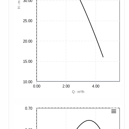
30.00
H - m
25.00
20.00
15.00
10.00
0.00
2.00
4.00
Q - m³/h
0.70
1.
0.