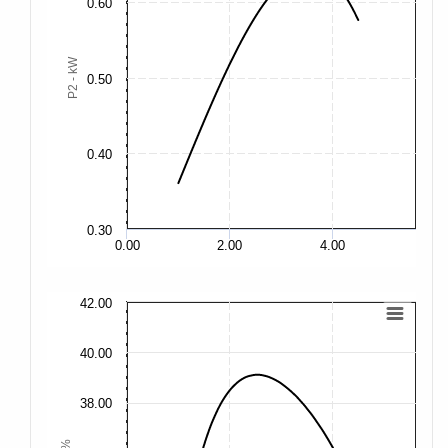
0.60
0.
P2 - kW
0.50
0.
0.
0.40
0.
0.30
0.
0.00
2.00
4.00
42.00
42
40.00
40
38.00
38