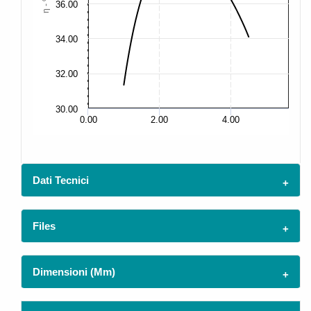
η - %
36.00
36
34.00
34
32.00
32
30.00
30
0.00
2.00
4.00
Dati Tecnici
Files
Dimensioni (mm)