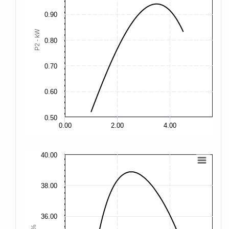
0.90
1.
P2 - kW
0.80
1.
0.70
0.
0.60
0.50
0.
0.00
2.00
4.00
40.00
40
38.00
38
36.00
36