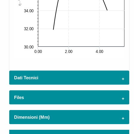
η - %
34.00
34
32.00
32
30.00
30
0.00
2.00
4.00
Dati Tecnici
Files
Dimensioni (mm)