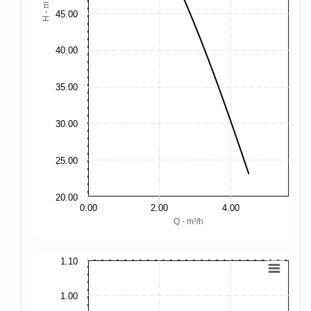
H - m
45.00
40.00
35.00
30.00
25.00
20.00
0.00
2.00
4.00
Q - m³/h
1.10
1.
1.00
1.