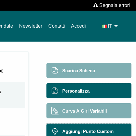
Segnala errori
endale
Newsletter
Contatti
Accedi
IT
Scarica Scheda
00
Personalizza
X
Curva A Giri Variabili
Aggiungi Punto Custom