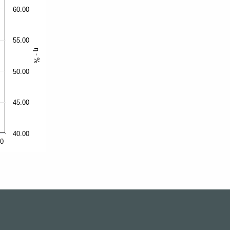
60.00
55.00
η - %
50.00
45.00
40.00
00