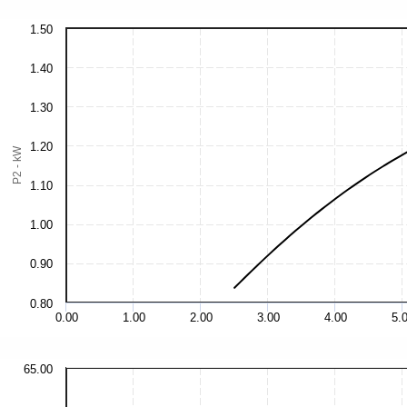
1.50
1.40
1.30
1.20
P2 - kW
1.10
1.00
0.90
0.80
0.00
1.00
2.00
3.00
4.00
5.
65.00