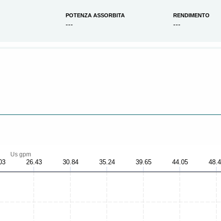
POTENZA ASSORBITA
RENDIMENTO
---
---
Us gpm
03
26.43
30.84
35.24
39.65
44.05
48.