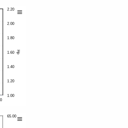
2.20
2.00
1.80
Hp
1.60
1.40
1.20
1.00
00
65.00