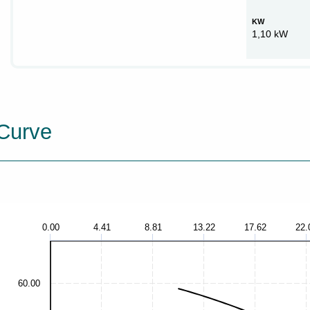
KW
1,10 kW
Curve
0.00
4.41
8.81
13.22
17.62
22.
60.00