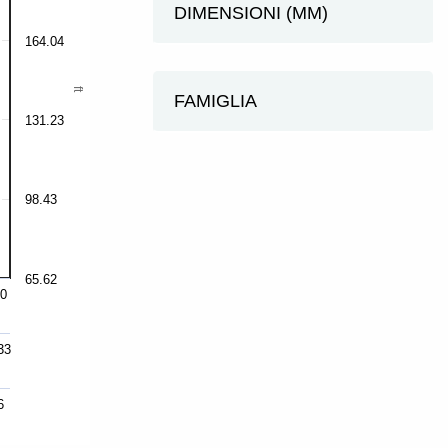
DIMENSIONI (MM)
164.04
ft
FAMIGLIA
131.23
98.43
65.62
00
33
6