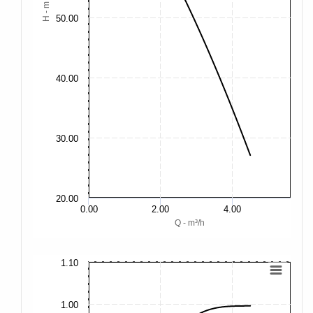
H - m
50.00
40.00
30.00
20.00
0.00
2.00
4.00
Q - m³/h
1.10
1.
1.
1.00