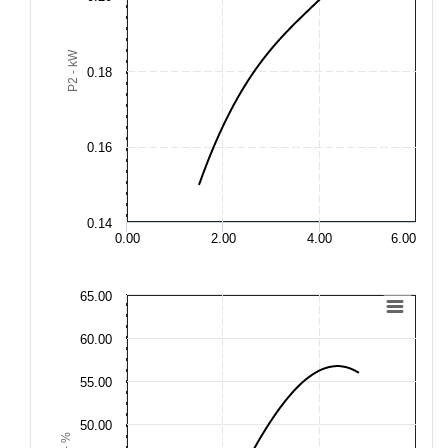
0.
P2 - kW
0.18
0.
0.16
0.
0.14
0.
0.00
2.00
4.00
6.00
65.00
65
60.00
60
55.00
55
50.00
50
η - %