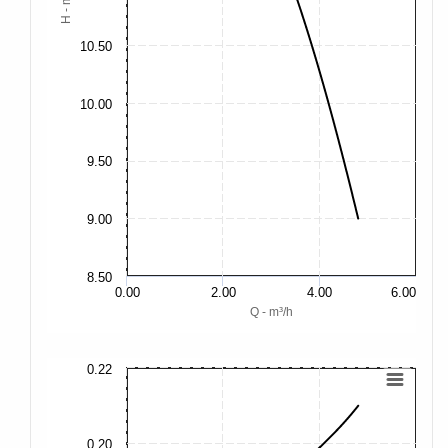
H - m
10.50
10.00
9.50
9.00
8.50
0.00
2.00
4.00
6.00
Q - m³/h
0.22
0.
0.
0.20