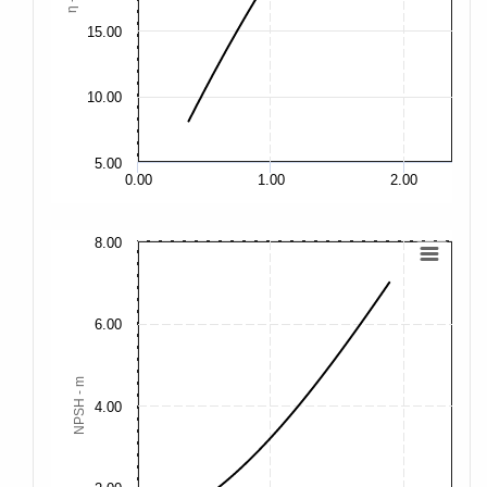
15.00
15
10.00
10
5.00
5.
0.00
1.00
2.00
8.00
30
25
6.00
20
NPSH - m
4.00
15
10