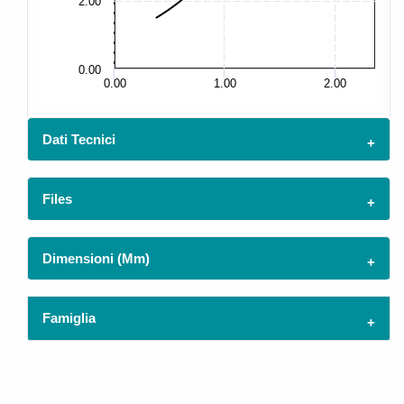
2.00
5.
0.00
0.
0.00
1.00
2.00
Dati Tecnici
Files
Dimensioni (mm)
Famiglia