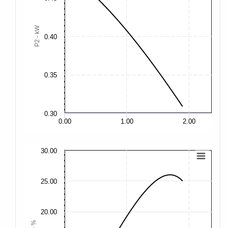
0.
P2 - kW
0.40
0.
0.
0.35
0.
0.30
0.
0.00
1.00
2.00
30.00
30
25.00
25
20.00
20
η - %